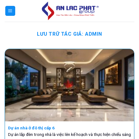
Bỏ
qua
nội
dung
LƯU TRỮ TÁC GIẢ:
ADMIN
Dự án nhà ở đô thị cấp 6
Dự án lắp đèn trong nhà là việc lên kế hoạch và thực hiện chiếu sáng