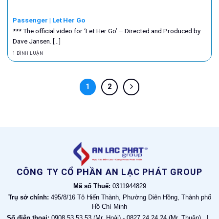
Passenger | Let Her Go
*** The official video for ‘Let Her Go’ – Directed and Produced by
Dave Jansen. [...]
1 BÌNH LUẬN
1
2
CÔNG TY CỔ PHẦN AN LẠC PHÁT GROUP
Mã số Thuế:
0311944829
Trụ sở chính:
495/8/16 Tô Hiến Thành, Phường Diên Hồng, Thành phố
Hồ Chí Minh
Số điện thoại:
0908 53 53 53 (Mr. Hoài) - 0827 24 24 24 (Mr. Thuận) |